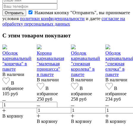
Нажимая кнопку "Отправить", вы принимаете
Отправить
условия
политики конфиденциальности
и даете
согласие на
обработку персональных данных
С этим товаром покупают
Ободок
Корона
Ободок
Ободок
карнавальный
карнавальная
карнавальный
карнавальны
"кошечка" в
"маленькая
"снежная
"снежная
пакете
принцесса"
королева" в
елочка" в
В наличии
в пакете
пакете
пакете
В наличии
В наличии
В наличии
В
избранное
В
В
В
105 руб
избранное
избранное
избранное
250 руб
258 руб
234 руб
В корзину
В корзину
В корзину
В корзину