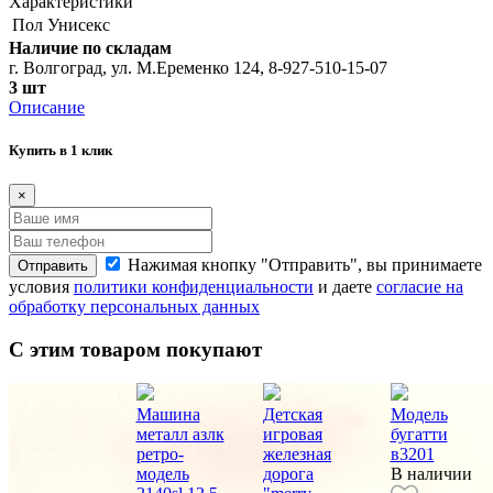
Характеристики
Пол
Унисекс
Наличие по складам
г. Волгоград, ул. М.Еременко 124, 8-927-510-15-07
3 шт
Описание
Купить в 1 клик
×
Нажимая кнопку "Отправить", вы принимаете
Отправить
условия
политики конфиденциальности
и даете
согласие на
обработку персональных данных
С этим товаром покупают
Машина
Детская
Модель
металл азлк
игровая
бугатти
ретро-
железная
в3201
модель
дорога
В наличии