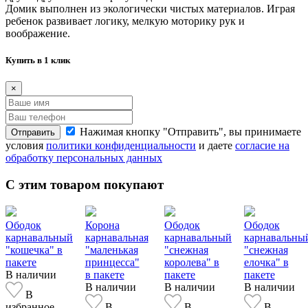
Домик выполнен из экологически чистых материалов. Играя
ребенок развивает логику, мелкую моторику рук и
воображение.
Купить в 1 клик
×
Нажимая кнопку "Отправить", вы принимаете
Отправить
условия
политики конфиденциальности
и даете
согласие на
обработку персональных данных
С этим товаром покупают
Ободок
Корона
Ободок
Ободок
карнавальный
карнавальная
карнавальный
карнавальны
"кошечка" в
"маленькая
"снежная
"снежная
пакете
принцесса"
королева" в
елочка" в
В наличии
в пакете
пакете
пакете
В наличии
В наличии
В наличии
В
избранное
В
В
В