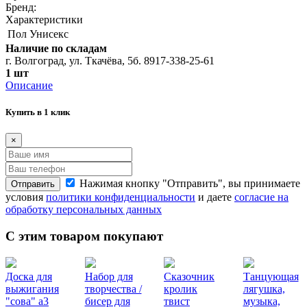
Бренд:
Характеристики
Пол
Унисекс
Наличие по складам
г. Волгоград, ул. Ткачёва, 5б. 8917-338-25-61
1 шт
Описание
Купить в 1 клик
×
Нажимая кнопку "Отправить", вы принимаете
Отправить
условия
политики конфиденциальности
и даете
согласие на
обработку персональных данных
С этим товаром покупают
Доска для
Набор для
Сказочник
Танцующая
выжигания
творчества /
кролик
лягушка,
"сова" а3
бисер для
твист
музыка,