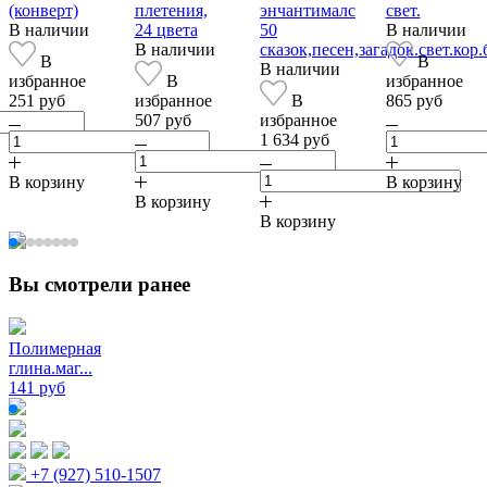
(конверт)
плетения,
энчантималс
свет.
В наличии
24 цвета
50
В наличии
В наличии
сказок,песен,загадок.свет.кор.
В
В
В наличии
избранное
В
избранное
251 руб
избранное
В
865 руб
507 руб
избранное
1 634 руб
В корзину
В корзину
В корзину
В корзину
Вы смотрели ранее
Полимерная
глина.маг...
141 руб
+7 (927) 510-1507