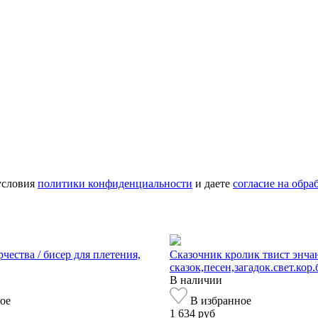
условия
политики конфиденциальности
и даете
согласие на обр
чества / бисер для плетения,
Сказочник кролик твист энча
сказок,песен,загадок.свет.кор.
В наличии
ое
В избранное
1 634 руб