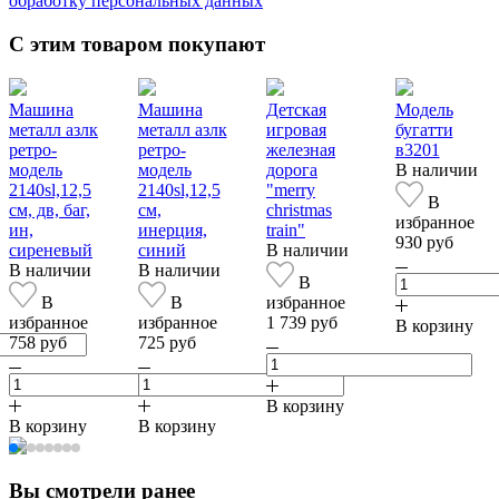
обработку персональных данных
С этим товаром покупают
Машина
Машина
Детская
Модель
металл азлк
металл азлк
игровая
бугатти
ретро-
ретро-
железная
в3201
модель
модель
дорога
В наличии
2140sl,12,5
2140sl,12,5
"merry
В
см, дв, баг,
см,
christmas
избранное
ин,
инерция,
train"
930 руб
сиреневый
синий
В наличии
В наличии
В наличии
В
В
В
избранное
избранное
избранное
1 739 руб
В корзину
758 руб
725 руб
В корзину
В корзину
В корзину
Вы смотрели ранее