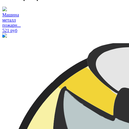
Машина
металл
пожарн...
521 руб