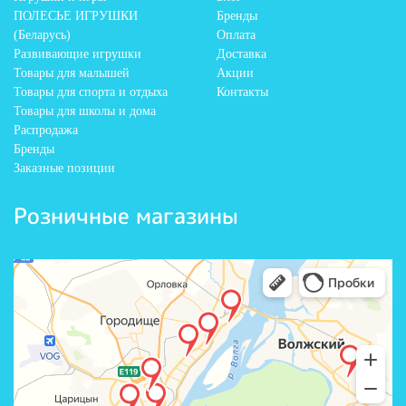
ПОЛЕСЬЕ ИГРУШКИ
Бренды
(Беларусь)
Оплата
Развивающие игрушки
Доставка
Товары для малышей
Акции
Товары для спорта и отдыха
Контакты
Товары для школы и дома
Распродажа
Бренды
Заказные позиции
Розничные магазины