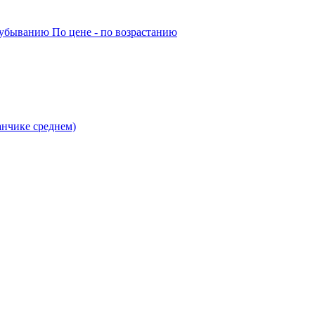
о убыванию
По цене - по возрастанию
анчике среднем)