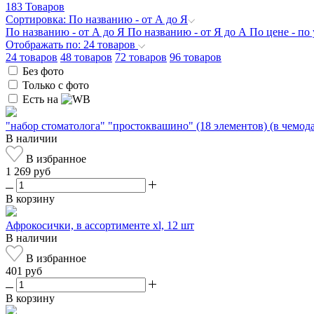
183 Товаров
Сортировка: По названию - от А до Я
По названию - от А до Я
По названию - от Я до А
По цене - п
Отображать по: 24 товаров
24 товаров
48 товаров
72 товаров
96 товаров
Без фото
Только с фото
Есть на
"набор стоматолога" "простоквашино" (18 элементов) (в чемод
В наличии
В избранное
1 269 руб
В корзину
Афрокосички, в ассортименте xl, 12 шт
В наличии
В избранное
401 руб
В корзину