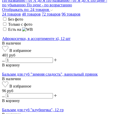
По названию - от А до Я
По названию - от Я до А
По цене -
по убыванию
По цене - по возрастанию
Отображать по: 24 товаров
24 товаров
48 товаров
72 товаров
96 товаров
Без фото
Только с фото
Есть на
Афрокосички, в ассортименте xl, 12 шт
В наличии
В избранное
401 руб
В корзину
Бальзам для губ "зимняя сладость", ванильный пряник
В наличии
В избранное
96 руб
В корзину
Бальзам для губ "клубничка", 12 гр