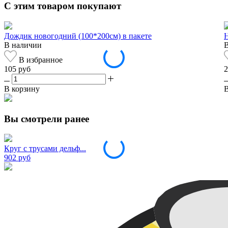
С этим товаром покупают
Дождик новогодний (100*200см) в пакете
Н
В наличии
В избранное
105 руб
2
В корзину
В
Вы смотрели ранее
Круг с трусами дельф...
902 руб