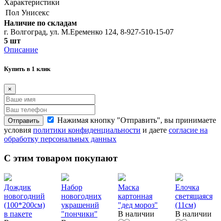
Характеристики
Пол
Унисекс
Наличие по складам
г. Волгоград, ул. М.Еременко 124, 8-927-510-15-07
5 шт
Описание
Купить в 1 клик
×
Нажимая кнопку "Отправить", вы принимаете
Отправить
условия
политики конфиденциальности
и даете
согласие на
обработку персональных данных
С этим товаром покупают
Дождик
Набор
Маска
Елочка
новогодний
новогодних
картонная
светящаяся
(100*200см)
украшений
"дед мороз"
(11см)
в пакете
"пончики"
В наличии
В наличии