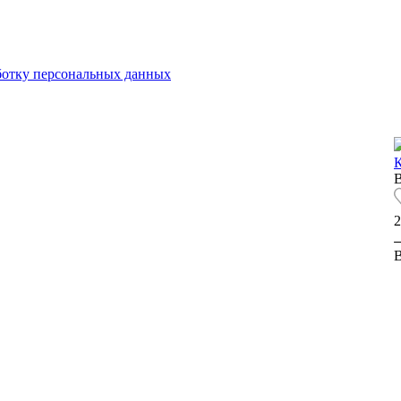
аботку персональных данных
К
2
В