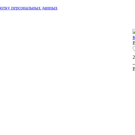
аботку персональных данных
К
2
В