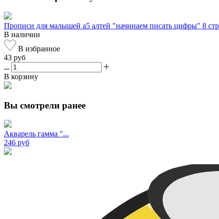
Прописи для малышей а5 алтей "начинаем писать цифры" 8 стр
В наличии
В избранное
43 руб
В корзину
Вы смотрели ранее
Акварель гамма "...
246 руб