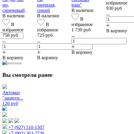
избранное
ин,
инерция,
train"
930 руб
сиреневый
синий
В наличии
В наличии
В наличии
В
В
В
избранное
избранное
избранное
1 739 руб
В корзину
758 руб
725 руб
В корзину
В корзину
В корзину
Вы смотрели ранее
Автомат
"защитн...
126 руб
+7 (927) 510-1507
+7 (902) 363-7736