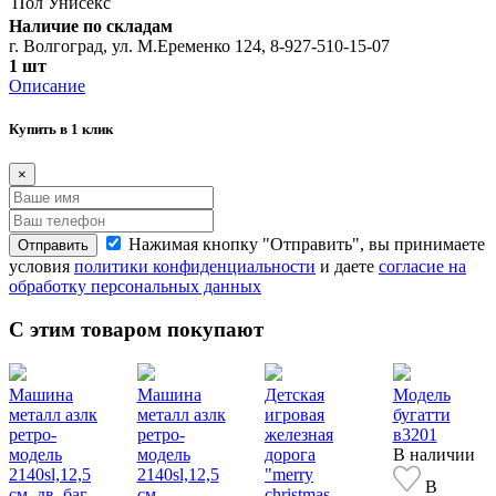
Пол
Унисекс
Наличие по складам
г. Волгоград, ул. М.Еременко 124, 8-927-510-15-07
1 шт
Описание
Купить в 1 клик
×
Нажимая кнопку "Отправить", вы принимаете
Отправить
условия
политики конфиденциальности
и даете
согласие на
обработку персональных данных
С этим товаром покупают
Машина
Машина
Детская
Модель
металл азлк
металл азлк
игровая
бугатти
ретро-
ретро-
железная
в3201
модель
модель
дорога
В наличии
2140sl,12,5
2140sl,12,5
"merry
В
см, дв, баг,
см,
christmas