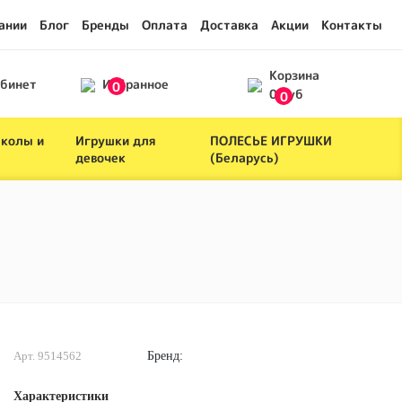
ании
Блог
Бренды
Оплата
Доставка
Акции
Контакты
Корзина
абинет
Избранное
0
0 руб
0
школы и
Игрушки для
ПОЛЕСЬЕ ИГРУШКИ
девочек
(Беларусь)
Арт. 9514562
Бренд:
Характеристики