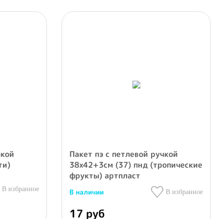
чкой
Пакет пэ с петлевой ручкой
ти)
38х42+3см (37) пнд (тропические
фрукты) артпласт
В избранное
В наличии
В избранное
17 руб