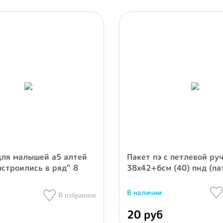
для малышей а5 алтей
Пакет пэ с петлевой ру
строились в ряд" 8
38х42+6см (40) пнд (па
В наличии
В избранное
20 руб