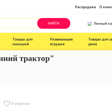
Распродажа
О комп
Личный к
Товары для
Развивающие
Товары для 
малышей
игрушки
дома
синий трактор"
В избранное