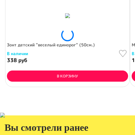
Зонт детский "веселый единорог" (50см.)
М
В наличии
В
338 руб
1
В КОРЗИНУ
Вы смотрели ранее