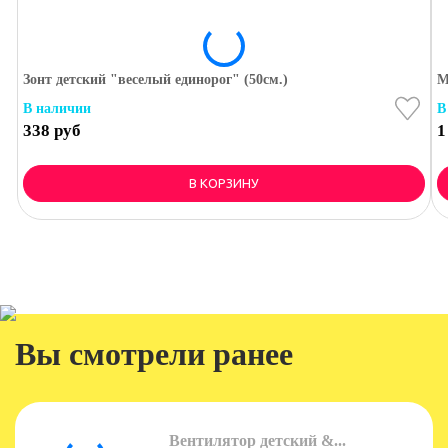
Зонт детский "веселый единорог" (50см.)
М
В наличии
В
338 руб
1
В КОРЗИНУ
Вы смотрели ранее
Вентилятор детский &...