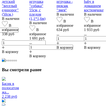
детский
игрушка
игрушка -
baby в
"веселый
"собака"
рюкзак
домашнем
единорог"
55см, с
"змея"
костюмчике
(50см.)
пледом
В наличии
В наличии
В наличии
(1,1*1,6м)
В
В
В наличии
В
избранное
избранное
избранное
В
634 руб
1 933 руб
338 руб
избранное
1 691 руб
В корзину
В корзину
В корзину
В корзину
Вы смотрели ранее
Басик в
полосатом
жа...
2 238 руб