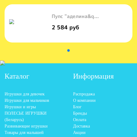
Пупс "аделина&q...
2 584 руб
Каталог
Информация
Игрушки для девочек
Распродажа
Игрушки для мальчиков
О компании
Игрушки и игры
Блог
ПОЛЕСЬЕ ИГРУШКИ
Бренды
(Беларусь)
Оплата
Развивающие игрушки
Доставка
Товары для малышей
Акции